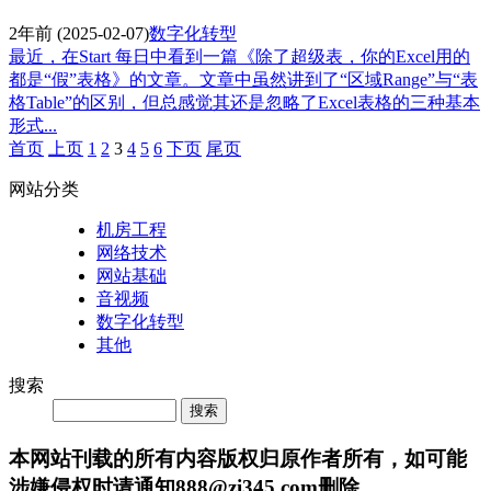
2年前
(2025-02-07)
数字化转型
最近，在Start 每日中看到一篇《除了超级表，你的Excel用的
都是“假”表格》的文章。文章中虽然讲到了“区域Range”与“表
格Table”的区别，但总感觉其还是忽略了Excel表格的三种基本
形式...
首页
上页
1
2
3
4
5
6
下页
尾页
网站分类
机房工程
网络技术
网站基础
音视频
数字化转型
其他
搜索
Search
本网站刊载的所有内容版权归原作者所有，如可能
涉嫌侵权时请通知888@zi345.com删除。