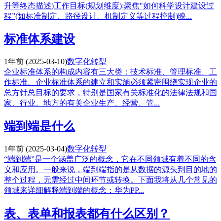
升等终态描述)工作目标(规划维度):聚焦"如何科学设计建设过
程”(如标准制定、路径设计、机制定义等过程控制)映...
标准体系建设
1年前
(2025-03-10)
数字化转型
企业标准体系的构成内容有三大类：技术标准、管理标准、工
作标准。企业标准体系的建立和实施必须紧密围绕实现企业的
总方针总目标的要求，特别是国家有关标准化的法律法规和国
家、行业、地方的有关企业生产、经营、管...
端到端是什么
1年前
(2025-03-04)
数字化转型
“端到端”是一个涵盖广泛的概念，它在不同领域有着不同的含
义和应用。一般来说，端到端指的是从数据的源头到目的地的
整个过程，无需经过中间环节或转换。下面我将从几个常见的
领域来详细解释端到端的概念：华为PP...
表、表单和报表都有什么区别？