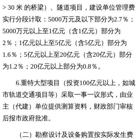
>
30
米
的桥梁）、隧道项目，建设单位管理费
实行分段计取：5000
万元及以下部分为
2.7
％；
5000
万元以上至
1
亿元（含
1
亿元）部分为
2
％；
1
亿元以上至
5
亿元（含
5
亿元）部分为
1.6
％；
5
亿元以上至
20
亿元（含
20
亿元）部分
为
1.2
％；
20
亿元以上部分为
0.8
％。
6.
重特大型项目（投资
100
亿元以上，如城
市轨道交通项目等）采取一事一议形式，由业
主（代建）单位提供测算资料，财政部门审核
后报市政府批准。
（二）勘察设计及设备购置按实际发生费