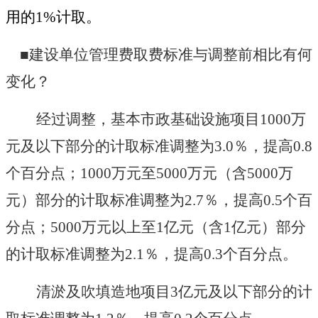
用的
1%
计取。
■建设单位管理费取费标准与调整前相比有何
变化？
经过调整，基本市政基础设施项目
1000
万
元及以下部分的计取标准调整为
3.0
％，提高
0.8
个百分点；
1000
万元至
5000
万元（含
5000
万
元）部分的计取标准调整为
2.7
％，提高
0.5
个百
分点；
5000
万元以上至
1
亿元（含
1
亿元）部分
的计取标准调整为
2.1
％，提高
0.3
个百分点。
清淤及吹填造地项目
3
亿元及以下部分的计