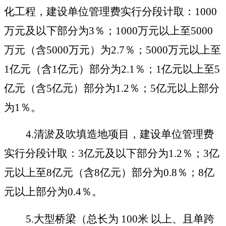
化工程，建设单位管理费实行分段计取：
1000
万元及以下部分为
3
％；
1000
万元以上至
5000
万元（含
5000
万元）为
2.7
％
；
5000
万元以上至
1
亿元（含
1
亿元）部分为
2.1
％
；
1
亿元以上至
5
亿元（含
5
亿元）部分为
1.2
％
；
5
亿元以上部分
为
1
％
。
4.
清淤及吹填造地项目，建设单位管理费
实行分段计取：
3
亿元及以下部分为
1.2
％
；
3
亿
元以上至
8
亿元（含
8
亿元）部分为
0.8
％
；
8
亿
元以上部分为
0.4
％
。
5.
大型桥梁（总长为
100
米
以上、且单跨