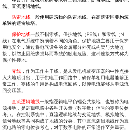
在设计计算机机房时要求有三条地线：防雷地线、保护地
线、直流逻辑地线。
防雷地线
一般使用建筑物的防雷地线。在高落雷区要构筑
单独的避雷铁塔。
保护地线
一般不指零线。‌
保护地线（‌PE线）‌和零线（‌N
线）‌在电气系统中扮演着不同的角色。‌保护地线主要用于保护
用电安全，‌通过将电气设备的金属部分外壳或构架与大地连
接，‌以防止因绝缘损坏而导致的触电危险。‌这种连接方式称为
保护性接地。‌
零线
，‌作为工作主干线，‌是从发电机或变压器的中性点接
入大地后引出，‌用于供电工作回路中，‌确保单相用电器能够正
常工作。‌零线的作用是构成电流回路，‌以便电流能够从电源流
回变压器。‌
直流逻辑地线
一般指逻辑电平负端公共接地
，‌也被称为电
源接地，‌是逻辑电路中各种开关量（‌数字量）‌信号的零电位参
考点。‌在控制系统中，‌直流逻辑地线与交流地线、‌模拟地线、‌
信号地线等共同构成了地线的分类，‌其中直流逻辑地线作为直
流电路的零电位参考点，‌对于数字电路的正常运作至关重要。‌