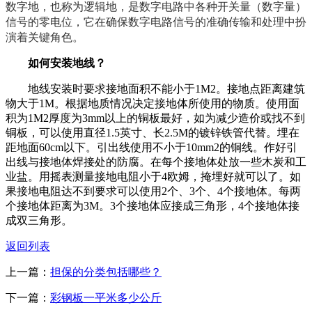
数字地，‌也称为逻辑地，‌是数字电路中各种开关量（‌数字量）‌
信号的零电位，‌它在确保数字电路信号的准确传输和处理中扮
演着关键角色。‌
如何安装地线？
地线安装时要求接地面积不能小于1M2。接地点距离建筑
物大于1M。根据地质情况决定接地体所使用的物质。使用面
积为1M2厚度为3mm以上的铜板最好，如为减少造价或找不到
铜板，可以使用直径1.5英寸、长2.5M的镀锌铁管代替。埋在
距地面60cm以下。引出线使用不小于10mm2的铜线。作好引
出线与接地体焊接处的防腐。在每个接地体处放一些木炭和工
业盐。用摇表测量接地电阻小于4欧姆，掩埋好就可以了。如
果接地电阻达不到要求可以使用2个、3个、4个接地体。每两
个接地体距离为3M。3个接地体应接成三角形，4个接地体接
成双三角形。
返回列表
上一篇：
担保的分类包括哪些？
下一篇：
彩钢板一平米多少公斤